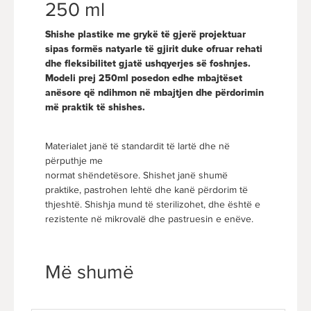
250 ml
Shishe plastike me grykë të gjerë projektuar
sipas formës
natyarle të gjirit duke ofruar rehati
dhe fleksibilitet gjatë
ushqyerjes së foshnjes.
Modeli prej 250ml posedon edhe
mbajtëset
anësore që ndihmon në mbajtjen dhe përdorimin
më
praktik të shishes.
Materialet janë të standardit të lartë dhe në
përputhje me
normat shëndetësore. Shishet janë shumë
praktike, pastrohen lehtë dhe kanë përdorim të
thjeshtë. Shishja mund të sterilizohet, dhe është e
rezistente në mikrovalë dhe pastruesin e enëve.
Më shumë