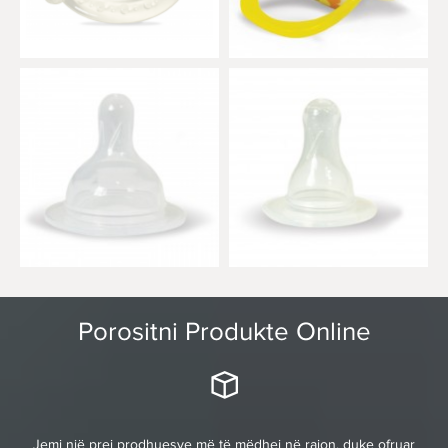
Porositni Produkte Online
Jemi një prej prodhuesve më të mëdhej në rajon, duke ofruar