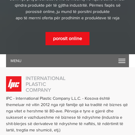
qindra produkte për të gjitha industritë. Përmes faqës së
porosisë online, ju mund të porsitni produkte
apo të merrni oferta për prodhimin e produkteve të reja
porosit online
MENU
IPC - International Plastic Company L.L.C. - Kosova është
themeluar në vitin 2012 nga një familje që ka traditë në biznes që
nga vitet e hershme të 80-ave. Përvoja e tyre e gjerë dhe
sukseset e vazhdueshme në biznese të ndryshme
(industria e
shit-blerjes së derivateve të ndryshme të naftës, të ndërtimit të
lartë, tregtia me shumicë, etj.)