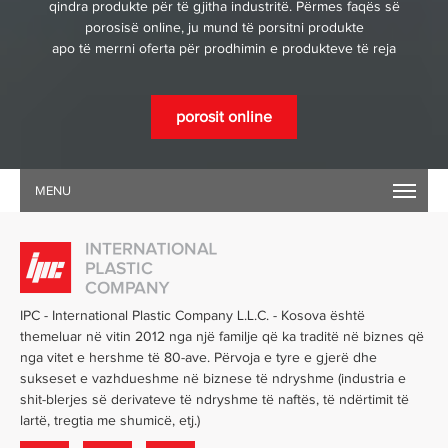
qindra produkte për të gjitha industritë. Përmes faqës së
porosisë online, ju mund të porsitni produkte
apo të merrni oferta për prodhimin e produkteve të reja
porosit online
MENU
IPC - International Plastic Company L.L.C. - Kosova është
themeluar në vitin 2012 nga një familje që ka traditë në biznes që
nga vitet e hershme të 80-ave. Përvoja e tyre e gjerë dhe
sukseset e vazhdueshme në biznese të ndryshme
(industria e
shit-blerjes së derivateve të ndryshme të naftës, të ndërtimit të
lartë, tregtia me shumicë, etj.)