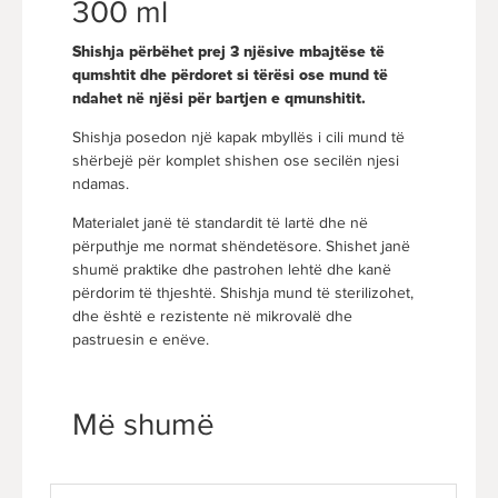
300 ml
Shishja përbëhet prej 3 njësive mbajtëse të
qumshtit dhe përdoret
si tërësi ose mund të
ndahet në njësi për bartjen e qmunshitit.
Shishja posedon një kapak mbyllës i cili mund të
shërbejë për komplet shishen ose secilën njesi
ndamas.
Materialet janë të standardit të lartë dhe në
përputhje me normat shëndetësore. Shishet janë
shumë praktike dhe pastrohen lehtë dhe kanë
përdorim të thjeshtë. Shishja mund të sterilizohet,
dhe është e rezistente në mikrovalë dhe
pastruesin e enëve.
Më shumë